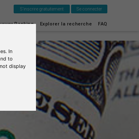
S'inscrire gratuitement
Se connecter
C'est SurveyCircle
urvey Ranking
Explorer la recherche
FAQ
Survey Ranking
es. In
Explorer la recherche
and to
not display
FAQ
S'inscrire gratuitement
S'inscrire
English
Deutsch