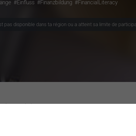
änge
#Einfluss
#Finanzbildung
#FinancialLiteracy
 pas disponible dans ta région ou a atteint sa limite de particip
 à participer
s actives
Études les mieux notées
e de Management
L'impact du format des labels nutritionne