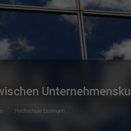
schen Unternehmenskult
se
Hochschule Esslingen