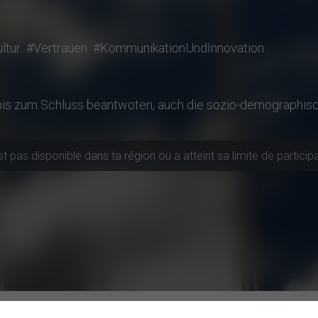
ltur
#Vertrauen
#KommunikationUndInnovation
 bis zum Schluss beantwoten, auch die sozio-demographis
 pas disponible dans ta région ou a atteint sa limite de particip