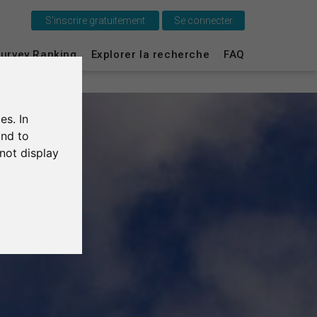
S'inscrire gratuitement
Se connecter
C'est SurveyCircle
urvey Ranking
Explorer la recherche
FAQ
Survey Ranking
es. In
Explorer la recherche
and to
not display
FAQ
S'inscrire gratuitement
S'inscrire
English
Deutsch