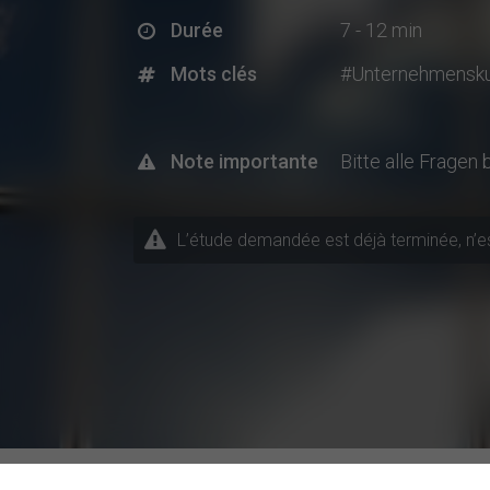
Durée
7 - 12 min
Mots clés
#Unternehmensku
Note importante
Bitte alle Fragen
L’étude demandée est déjà terminée, n’est