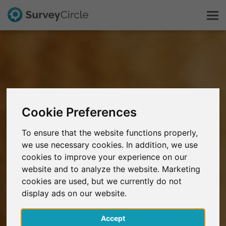
C'est SurveyCircle
Survey Ranking
Cookie Preferences
Explorer la recherche
To ensure that the website functions properly,
we use necessary cookies. In addition, we use
FAQ
cookies to improve your experience on our
website and to analyze the website. Marketing
S'inscrire gratuitement
cookies are used, but we currently do not
display ads on our website.
S'inscrire
Accept
English