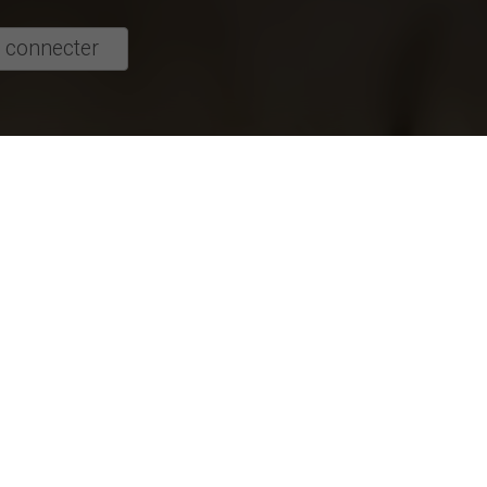
 connecter
 à participer
s actives
Études les mieux notées
e de Management
L'impact du format des labels nutritionne
La reproduction et renforcement des iné
Et si on parlait de la mort autrement ?