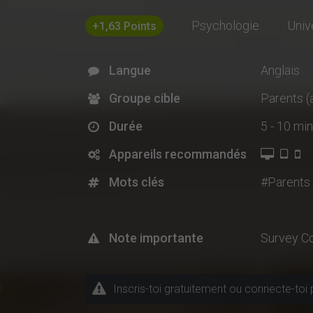
Psychologie
Univ
+1,63 Points
Langue
Anglais
Groupe cible
Parents (
Durée
5 - 10 min
Appareils recommandés
Mots clés
#Parents
Note importante
Survey C
Inscris-toi gratuitement ou connecte-toi 