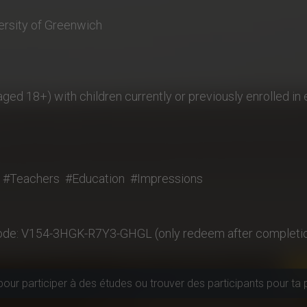
ersity of Greenwich
aged 18+) with children currently or previously enrolled in
#Teachers
#Education
#Impressions
ode: V154-3HGK-R7Y3-GHGL (only redeem after completi
pour participer à des études ou trouver des participants pour ta 