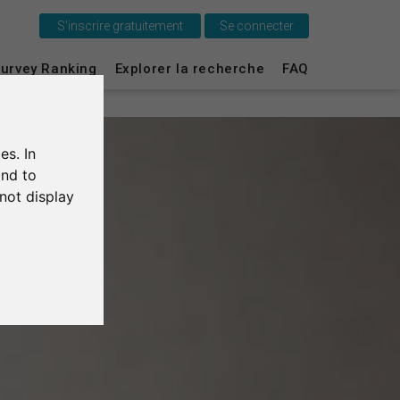
S'inscrire gratuitement
Se connecter
urvey Ranking
Explorer la recherche
FAQ
C'est SurveyCircle
Survey Ranking
es. In
Explorer la recherche
and to
not display
FAQ
S'inscrire gratuitement
S'inscrire
English
Deutsch