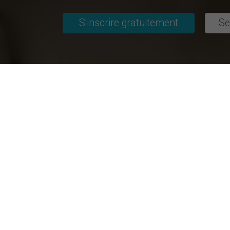
S'inscrire gratuitement
Se
Projets de recherche actuels
Sujets / Domaines d'études
Universités plu
Autre domaine d'études
Grenoble Écol
Design
IAE France
Économie politique
INSEEC