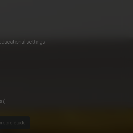
 educational settings
on)
propre étude.