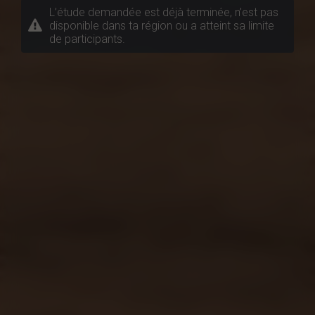
L’étude demandée est déjà terminée, n’est pas
disponible dans ta région ou a atteint sa limite
de participants.