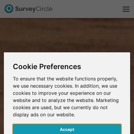
C'est SurveyCircle
Survey Ranking
Cookie Preferences
Explorer la recherche
To ensure that the website functions properly,
we use necessary cookies. In addition, we use
FAQ
cookies to improve your experience on our
website and to analyze the website. Marketing
S'inscrire gratuitement
cookies are used, but we currently do not
display ads on our website.
S'inscrire
Accept
English