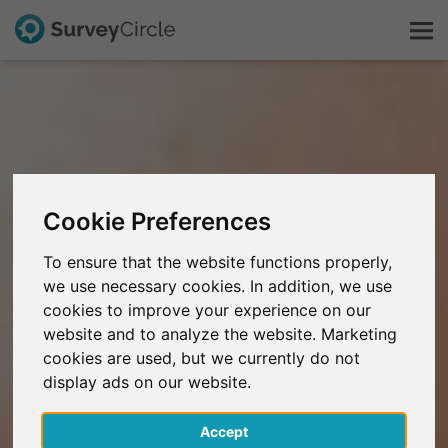
C'est SurveyCircle
Survey Ranking
Cookie Preferences
Explorer la recherche
To ensure that the website functions properly,
we use necessary cookies. In addition, we use
FAQ
cookies to improve your experience on our
website and to analyze the website. Marketing
S'inscrire gratuitement
cookies are used, but we currently do not
display ads on our website.
S'inscrire
Accept
English