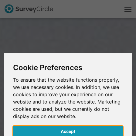
C'est SurveyCircle
Survey Ranking
Cookie Preferences
Explorer la recherche
To ensure that the website functions properly,
we use necessary cookies. In addition, we use
FAQ
cookies to improve your experience on our
website and to analyze the website. Marketing
S'inscrire gratuitement
cookies are used, but we currently do not
display ads on our website.
S'inscrire
Accept
English