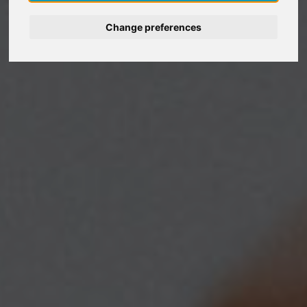
Deutsch
Change preferences
Nederlands
Español
Italiano