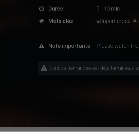
Durée
7 - 10 min
Mots clés
#Superheroes
#P
Note importante
Please watch the w
L’étude demandée est déjà terminée, n’est