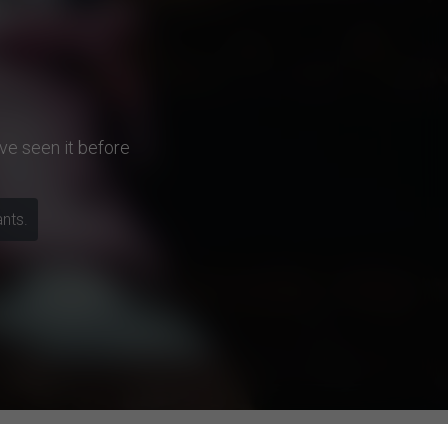
ave seen it before
ants.