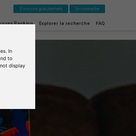
S'inscrire gratuitement
Se connecter
C'est SurveyCircle
urvey Ranking
Explorer la recherche
FAQ
Survey Ranking
es. In
Explorer la recherche
and to
not display
FAQ
S'inscrire gratuitement
S'inscrire
English
Deutsch