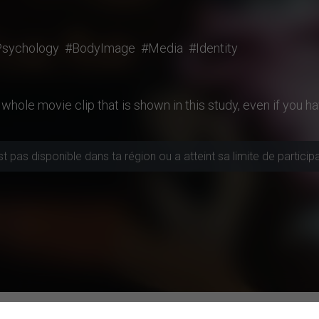
sychology
#BodyImage
#Media
#Identity
hole movie clip that is shown in this study, even if you h
 pas disponible dans ta région ou a atteint sa limite de particip