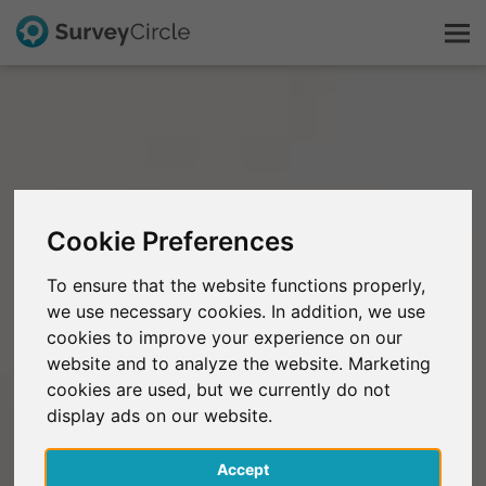
C'est SurveyCircle
Survey Ranking
Cookie Preferences
Explorer la recherche
To ensure that the website functions properly,
we use necessary cookies. In addition, we use
FAQ
cookies to improve your experience on our
website and to analyze the website. Marketing
S'inscrire gratuitement
cookies are used, but we currently do not
display ads on our website.
S'inscrire
Accept
English