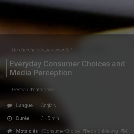
On cherche des participants !
Everyday Consumer Choices and
Media Perception
Gestion d'entreprise
Langue
Anglais
Durée
3 - 5 min
Mots clés
#ConsumerChoice
#DecisionMaking
#M