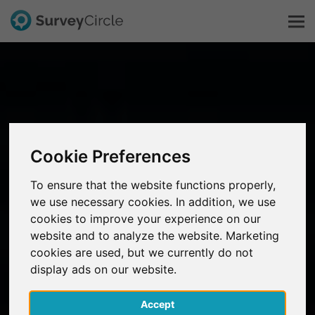
C'est SurveyCircle
Survey Ranking
Cookie Preferences
Explorer la recherche
To ensure that the website functions properly,
we use necessary cookies. In addition, we use
FAQ
cookies to improve your experience on our
website and to analyze the website. Marketing
S'inscrire gratuitement
cookies are used, but we currently do not
display ads on our website.
S'inscrire
Accept
English