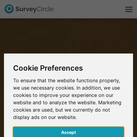
C'est SurveyCircle
Survey Ranking
Cookie Preferences
Explorer la recherche
To ensure that the website functions properly,
we use necessary cookies. In addition, we use
FAQ
cookies to improve your experience on our
website and to analyze the website. Marketing
S'inscrire gratuitement
cookies are used, but we currently do not
display ads on our website.
S'inscrire
Accept
English