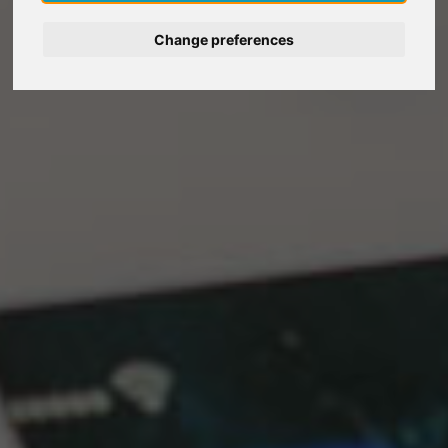
Deutsch
Change preferences
Nederlands
Español
Italiano