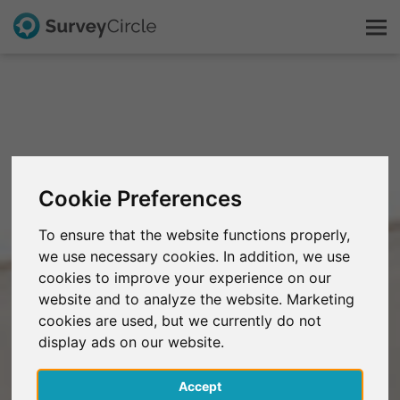
C'est SurveyCircle
Survey Ranking
Cookie Preferences
Explorer la recherche
To ensure that the website functions properly,
we use necessary cookies. In addition, we use
FAQ
cookies to improve your experience on our
website and to analyze the website. Marketing
S'inscrire gratuitement
cookies are used, but we currently do not
display ads on our website.
S'inscrire
Accept
English