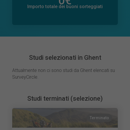
0
€
Importo totale delle donazioni promesse
0
€
Importo totale dei buoni sorteggiati
Studi selezionati in Ghent
Attualmente non ci sono studi da Ghent elencati su
SurveyCircle.
Studi terminati (selezione)
Terminato