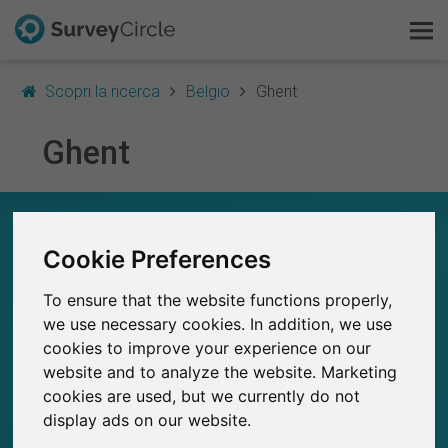
Scopri la ricerca
Belgio
Ghent
Ghent
Questo è SurveyCircle
Survey Ranking
A COLPO D’OCCHIO – RICERCA IN GHENT
Cookie Preferences
Scopri la ricerca
11
Studi attualmente pubblicati su SurveyCircle
To ensure that the website functions properly,
0
Studi pubblicati in precedenza su
FAQ
we use necessary cookies. In addition, we use
SurveyCircle
cookies to improve your experience on our
Registrati gratis
website and to analyze the website. Marketing
cookies are used, but we currently do not
Accedi
display ads on our website.
72
SurveyCircle