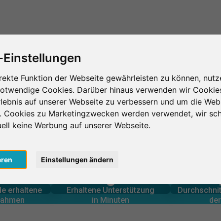
Das ist SurveyCircle
Teilnehmer finden
S
-Einstellungen
rekte Funktion der Webseite gewährleisten zu können, nutz
notwendige Cookies. Darüber hinaus verwenden wir Cookie
lebnis auf unserer Webseite zu verbessern und um die Web
n. Cookies zu Marketingzwecken werden verwendet, wir sch
uell keine Werbung auf unserer Webseite.
eren
Einstellungen ändern
0
lnahmen
in Minuten
Anzahl d
le erbrachte
Geleistete Unterstützung
le erhaltene
Erhaltene Unterstützung
Durchschnit
0
lnahmen
in Minuten
der