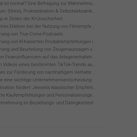
Wie normal ist normal? Eine Befragung zur Wahrnehmung von Essverhalten
Fernstudium: Stress, Prokrastination & Selbstwirksamkeit
p in Zeiten der KI-Unsicherheit
Menschliches Erleben bei der Nutzung von Filmempfehlungssystemen
ung von True-Crime-Podcasts
Wahrnehmung von KI-basierten Produktempfehlungen in Mode-Online-Shops
Wahrnehmung und Beurteilung von Zeugenaussagen vor Gericht
Einfluss von Finanzinfluencern auf das Anlageverhalten der Gen Z⁠
Wie wirken Videos eines bestimmten TikTok-Trends auf dich?
Maßnahmen zur Förderung von nachhaltigem Verhalten von Hotelgästen
ie eine wichtige Unternehmensentscheidung
Wie KI Motivation fördert: Jenseits klassischer Empfehlungssysteme
KI-gestützte Kaufempfehlungen und Personalisierungen im Online-Handel
hrnehmung im Beziehungs- und Datingkontext