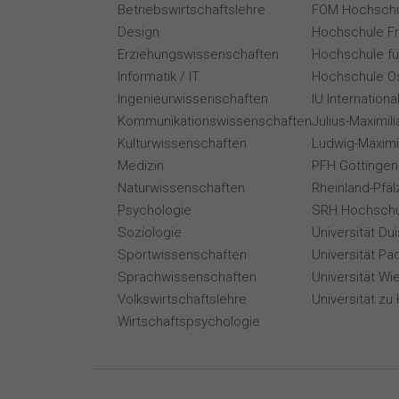
Betriebswirtschaftslehre
FOM Hochschu
Design
Hochschule F
Erziehungswissenschaften
Hochschule für
Informatik / IT
Hochschule O
Ingenieurwissenschaften
IU Internation
Kommunikationswissenschaften
Julius-Maximil
Kulturwissenschaften
Ludwig-Maximi
Medizin
PFH Göttingen
Naturwissenschaften
Rheinland-Pfäl
Psychologie
SRH Hochschu
Soziologie
Universität Du
Sportwissenschaften
Universität Pa
Sprachwissenschaften
Universität Wi
Volkswirtschaftslehre
Universität zu 
Wirtschaftspsychologie