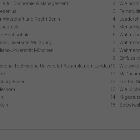
le für Ökonomie & Management
resenius
 Wirtschaft und Recht Berlin
Leadershi
snabrück
ale Hochschule
Wahrnehm
ians-Universität Würzburg
lians-Universität München
zische Technische Universität Kaiserslautern-Landau
le
isburg-Essen
Treffen S
derborn
en
Köln
Selbstwa