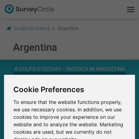
Scopri la ricerca
Argentina
Argentina
Questo è SurveyCircle
A COLPO D’OCCHIO – RICERCA IN ARGENTINA
Survey Ranking
461
Scopri la ricerca
Cookie Preferences
Studi attualmente pubblicati su SurveyCircle
13
Studi pubblicati in precedenza su
SurveyCircle
To ensure that the website functions properly,
FAQ
we use necessary cookies. In addition, we use
cookies to improve your experience on our
Registrati gratis
website and to analyze the website. Marketing
2,530+
cookies are used, but we currently do not
Accedi
SurveyCircle