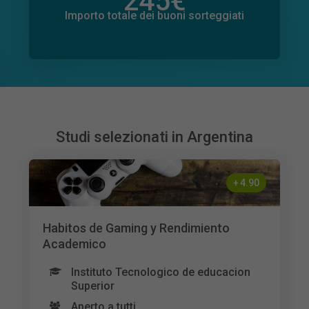
245
€
Importo totale delle donazioni promesse
1
€
Importo totale dei buoni sorteggiati
Studi selezionati in Argentina
+
4.90
Habitos de Gaming y Rendimiento
Academico
Instituto Tecnologico de educacion
Superior
Aperto a tutti