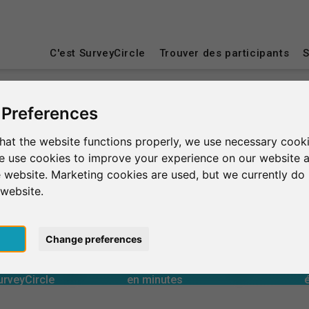
C'est SurveyCircle
Trouver des participants
S
 Preferences
hat the website functions properly, we use necessary cooki
we use cookies to improve your experience on our website 
 website. Marketing cookies are used, but we currently do 
 website.
pt
Change preferences
0
urveyCircle
en minutes
Nombre 
 aux études
Assistance fournie
NE
 aux études
Assistance reçue
Évaluati
0
urveyCircle
en minutes