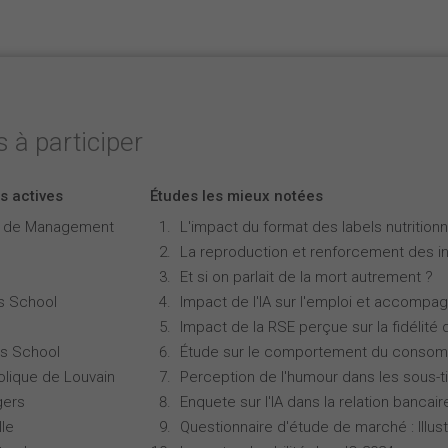
 à participer
s actives
Études les mieux notées
e de Management
L'impact du format des labels nutritionne
La reproduction et renforcement des iné
Et si on parlait de la mort autrement ?
s School
Impact de l'IA sur l'emploi et accompa
Impact de la RSE perçue sur la fidélité 
s School
Étude sur le comportement du consomm
olique de Louvain
Perception de l'humour dans les sous-ti
gers
Enquete sur l'IA dans la relation bancair
lle
Questionnaire d'étude de marché : Illust