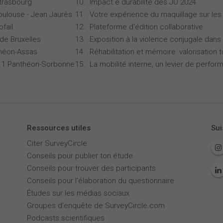
Strasbourg
Impact e durabilité des JO 2024
oulouse - Jean Jaurès
Votre expérience du maquillage sur les
ofail
Plateforme d'édition collaborative
 de Bruxelles
Exposition à la violence conjugale dans 
théon-Assas
Réhabilitation et mémoire: valorisation 
is 1 Panthéon-Sorbonne
La mobilité interne, un levier de perfor
Ressources utiles
Sui
Citer SurveyCircle
Conseils pour publier ton étude
Conseils pour trouver des participants
Conseils pour l'élaboration du questionnaire
Études sur les médias sociaux
Groupes d'enquête de SurveyCircle.com
Podcasts scientifiques