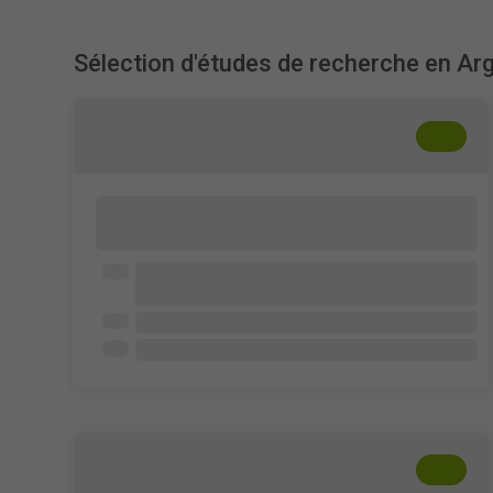
Sélection d'études de recherche en Ar
+
??
Habitos de Gaming y Rendimiento
Academico
Instituto Tecnologico de educacion
Superior
Ouvert à tous
3 - 6 min
+
??