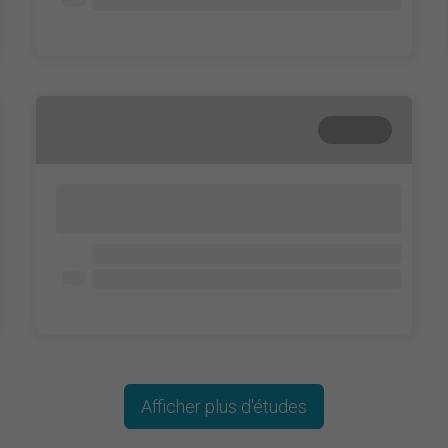
Lorem ipsum dolor
Lorem ipsum dolor
Terminé
Lorem ipsum dolor sit amet, consectetur
adipisicing elit. Cum, nemo?
Lorem ipsum dolor
Lorem ipsum dolor
Lorem ipsum dolor
Afficher plus d'études