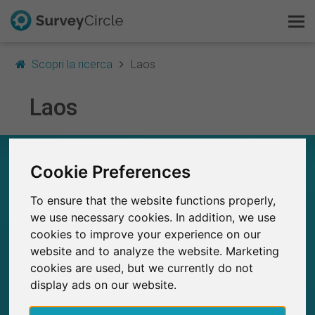
Scopri la ricerca
Laos
Laos
Questo è SurveyCircle
Survey Ranking
A COLPO D’OCCHIO – RICERCA IN LAOS
Cookie Preferences
Scopri la ricerca
2
To ensure that the website functions properly,
Studi attualmente pubblicati su SurveyCircle
FAQ
0
Studi pubblicati in precedenza su
we use necessary cookies. In addition, we use
SurveyCircle
cookies to improve your experience on our
Registrati gratis
website and to analyze the website. Marketing
cookies are used, but we currently do not
Accedi
display ads on our website.
3
SurveyCircle