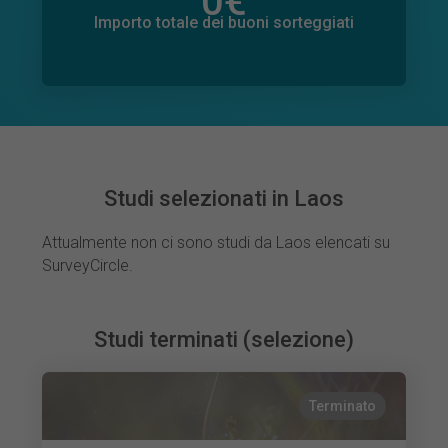
0
€
Importo totale delle donazioni promesse
0
€
Importo totale dei buoni sorteggiati
Studi selezionati in Laos
Attualmente non ci sono studi da Laos elencati su
SurveyCircle.
Studi terminati (selezione)
Terminato