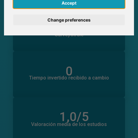
English
Accept
Deutsch
0
Change preferences
Participaciones generadas en SurveyCircle
0
Participantes obtenidos a través de
Nederlands
SurveyCircle
Français
Italiano
0
Tiempo invertido en otros estudios
0
Tiempo invertido recibido a cambio
1,0
/5
Número total de valoraciones
0
Valoración media de los estudios