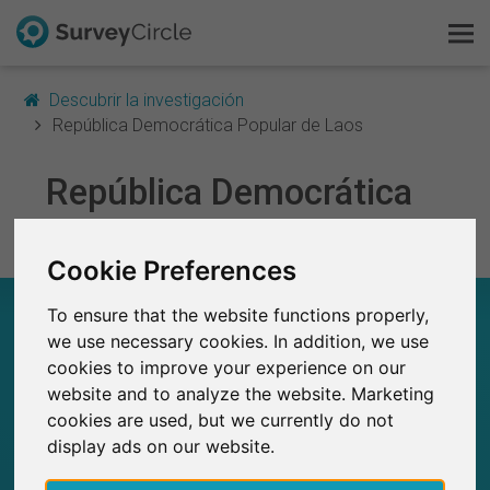
Descubrir la investigación
República Democrática Popular de Laos
Esto es SurveyCircle
República Democrática
Popular de Laos
Survey Ranking
Cookie Preferences
Explorar la investigación
EN RESUMEN – INVESTIGACIÓN EN
To ensure that the website functions properly,
REPÚBLICA DEMOCRÁTICA POPULAR DE LAOS
FAQ
we use necessary cookies. In addition, we use
cookies to improve your experience on our
0
Regístrate gratis
website and to analyze the website. Marketing
Estudios actuales en SurveyCircle
cookies are used, but we currently do not
0
Número total de estudios publicados en
Iniciar sesión
display ads on our website.
SurveyCircle