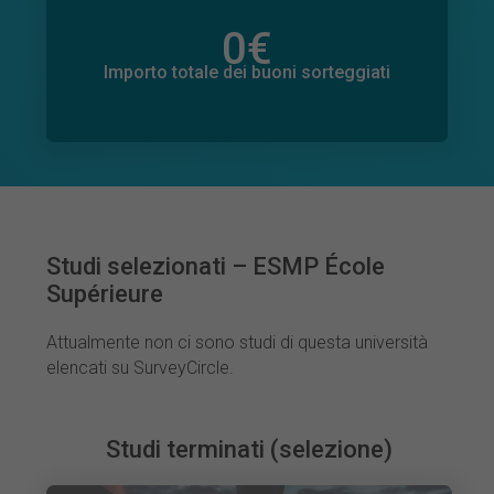
0
€
Importo totale delle donazioni promesse
0
€
Importo totale dei buoni sorteggiati
Studi selezionati – ESMP École
Supérieure
Attualmente non ci sono studi di questa università
elencati su SurveyCircle.
Studi terminati (selezione)