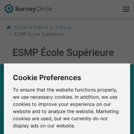
Scopri la ricerca
Francia
ESMP École Supérieure
Questo è SurveyCircle
ESMP École Supérieure
Survey Ranking
ESMP ÉCOLE SUPÉRIEURE – A COLPO
Cookie Preferences
Scopri la ricerca
D’OCCHIO
To ensure that the website functions properly,
FAQ
9
we use necessary cookies. In addition, we use
Studi attualmente pubblicati su SurveyCircle
0
cookies to improve your experience on our
Studi pubblicati in precedenza su
Registrati gratis
SurveyCircle
website and to analyze the website. Marketing
cookies are used, but we currently do not
Accedi
display ads on our website.