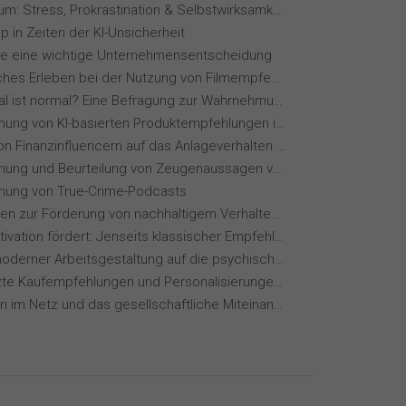
Fernstudium: Stress, Prokrastination & Selbstwirksamkeit
p in Zeiten der KI-Unsicherheit
ie eine wichtige Unternehmensentscheidung
Menschliches Erleben bei der Nutzung von Filmempfehlungssystemen
Wie normal ist normal? Eine Befragung zur Wahrnehmung von Essverhalten
Wahrnehmung von KI-basierten Produktempfehlungen in Mode-Online-Shops
Einfluss von Finanzinfluencern auf das Anlageverhalten der Gen Z⁠
Wahrnehmung und Beurteilung von Zeugenaussagen vor Gericht
ung von True-Crime-Podcasts
Maßnahmen zur Förderung von nachhaltigem Verhalten von Hotelgästen
Wie KI Motivation fördert: Jenseits klassischer Empfehlungssysteme
Einfluss moderner Arbeitsgestaltung auf die psychische Gesundheit
KI-gestützte Kaufempfehlungen und Personalisierungen im Online-Handel
Meinungen im Netz und das gesellschaftliche Miteinander