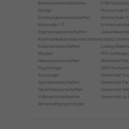
Betriebswirtschaftslehre
FOM Hochschu
Design
Hochschule F
Erziehungswissenschaften
Hochschule O
Informatik / IT
IU Internation
Ingenieurwissenschaften
Julius-Maximil
Kommunikationswissenschaften
Leibniz Univer
Kulturwissenschaften
Ludwig-Maximi
Medizin
PFH Göttingen
Naturwissenschaften
Rheinland-Pfäl
Psychologie
SRH Hochschu
Soziologie
Universität Du
Sportwissenschaften
Universität Pa
Sprachwissenschaften
Universität Wi
Volkswirtschaftslehre
Universität zu 
Wirtschaftspsychologie