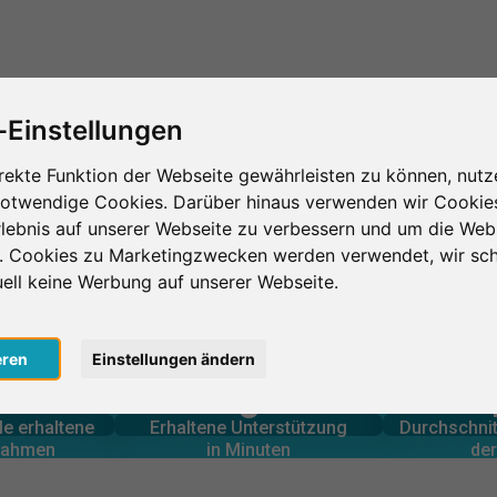
Das ist SurveyCircle
Teilnehmer finden
S
-Einstellungen
rekte Funktion der Webseite gewährleisten zu können, nutz
notwendige Cookies. Darüber hinaus verwenden wir Cookie
École Supérieure
lebnis auf unserer Webseite zu verbessern und um die Web
n. Cookies zu Marketingzwecken werden verwendet, wir sch
eure
uell keine Werbung auf unserer Webseite.
eren
Einstellungen ändern
0
lnahmen
in Minuten
Anzahl d
le erbrachte
Geleistete Unterstützung
le erhaltene
Erhaltene Unterstützung
Durchschnit
0
lnahmen
in Minuten
der