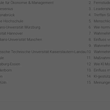
le für Ökonomie & Management
resenius
Leadershi
snabrück
Treffen S
ale Hochschule
ians-Universität Würzburg
sität Hannover
lians-Universität München
zische Technische Universität Kaiserslautern-Landau
Wahrnehm
le
isburg-Essen
derborn
en
Köln