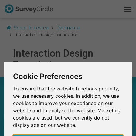
Scopri la ricerca
Danimarca
Interaction Design Foundation
Questo è SurveyCircle
Interaction Design
Foundation
Survey Ranking
Cookie Preferences
Scopri la ricerca
INTERACTION DESIGN FOUNDATION – A
To ensure that the website functions properly,
COLPO D’OCCHIO
FAQ
we use necessary cookies. In addition, we use
cookies to improve your experience on our
6
Registrati gratis
website and to analyze the website. Marketing
Studi attualmente pubblicati su SurveyCircle
0
cookies are used, but we currently do not
Studi pubblicati in precedenza su
Accedi
SurveyCircle
display ads on our website.