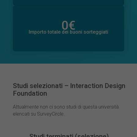
0
€
Importo totale delle donazioni promesse
0
€
Importo totale dei buoni sorteggiati
Studi selezionati – Interaction Design
Foundation
Attualmente non ci sono studi di questa università
elencati su SurveyCircle.
Studi terminati (selezione)