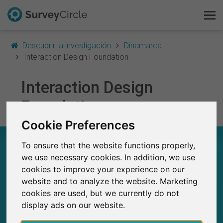
Descubrir la investigación
Dinamarca
Interaction Design Foundation
Esto es SurveyCircle
Interaction Design
Foundation
Survey Ranking
Cookie Preferences
Explorar la investigación
INTERACTION DESIGN FOUNDATION – EN
To ensure that the website functions properly,
RESUMEN
FAQ
we use necessary cookies. In addition, we use
cookies to improve your experience on our
0
Regístrate gratis
website and to analyze the website. Marketing
Estudios actuales en SurveyCircle
0
cookies are used, but we currently do not
Número total de estudios publicados en
Iniciar sesión
SurveyCircle
display ads on our website.