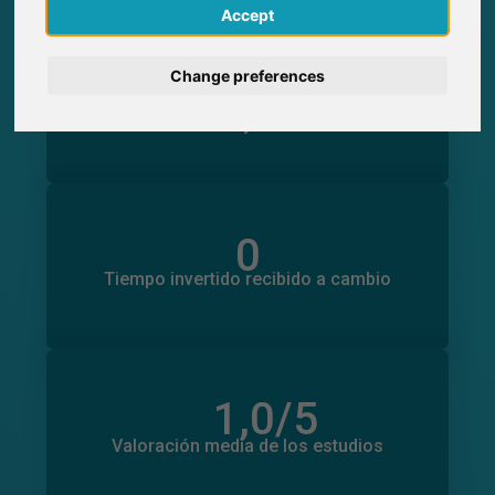
English
Accept
0
Deutsch
Change preferences
Participaciones generadas en SurveyCircle
0
Participantes obtenidos a través de
Nederlands
SurveyCircle
Français
Italiano
0
Tiempo invertido en otros estudios
0
Tiempo invertido recibido a cambio
1,0
/5
Número total de valoraciones
0
Valoración media de los estudios