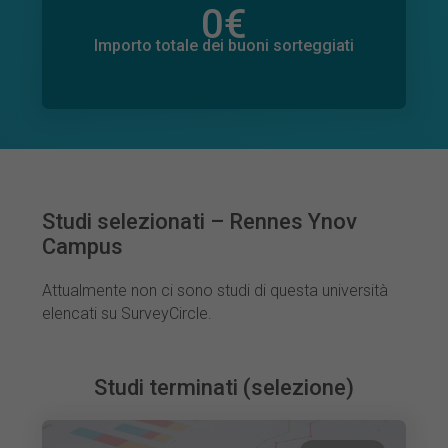
0
€
Importo totale delle donazioni promesse
0
€
Importo totale dei buoni sorteggiati
Studi selezionati – Rennes Ynov
Campus
Attualmente non ci sono studi di questa università
elencati su SurveyCircle.
Studi terminati (selezione)