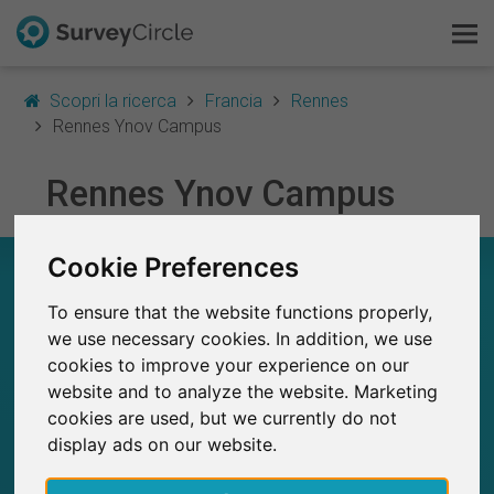
Scopri la ricerca
Francia
Rennes
Rennes Ynov Campus
Questo è SurveyCircle
Rennes Ynov Campus
Survey Ranking
Cookie Preferences
RENNES YNOV CAMPUS – A COLPO D’OCCHIO
Scopri la ricerca
To ensure that the website functions properly,
3
FAQ
we use necessary cookies. In addition, we use
Studi attualmente pubblicati su SurveyCircle
0
cookies to improve your experience on our
Studi pubblicati in precedenza su
SurveyCircle
Registrati gratis
website and to analyze the website. Marketing
cookies are used, but we currently do not
Accedi
display ads on our website.