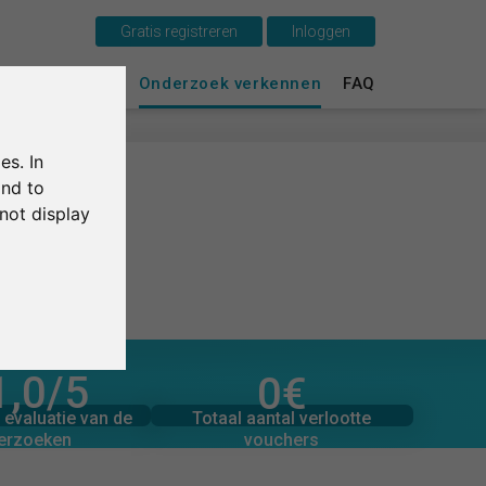
Gratis registreren
Inloggen
Dit is SurveyCircle
urvey Ranking
Onderzoek verkennen
FAQ
Survey Ranking
es. In
Onderzoek verkennen
and to
not display
FAQ
Gratis registreren
Inloggen
1,0
/5
0
€
toegezegde donaties
English
beoordelingen
0
Totaal bedrag aan
Totaal aantal verlootte
evaluatie van de
0
€
vouchers
erzoeken
Deutsch