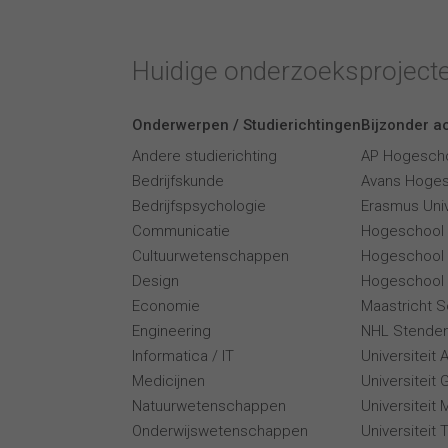
Huidige onderzoeksproject
Onderwerpen / Studierichtingen
Bijzonder ac
Andere studierichting
AP Hogesch
Bedrijfskunde
Avans Hoge
Bedrijfspsychologie
Erasmus Univ
Communicatie
Hogeschool
Cultuurwetenschappen
Hogeschool
Design
Hogeschool 
Economie
Maastricht 
Engineering
NHL Stende
Informatica / IT
Universiteit
Medicijnen
Universiteit 
Natuurwetenschappen
Universiteit 
Onderwijswetenschappen
Universiteit