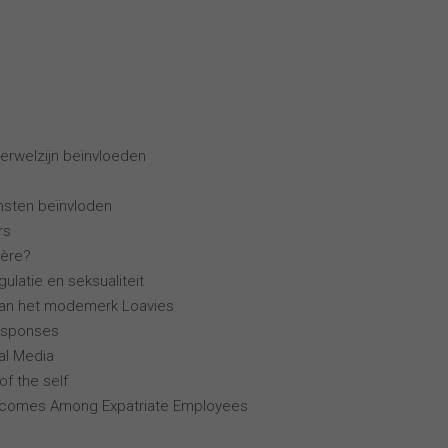
erwelzijn beïnvloeden
ensten beïnvloden
rs
ière?
ulatie en seksualiteit
van het modemerk Loavies
esponses
al Media
of the self
tcomes Among Expatriate Employees