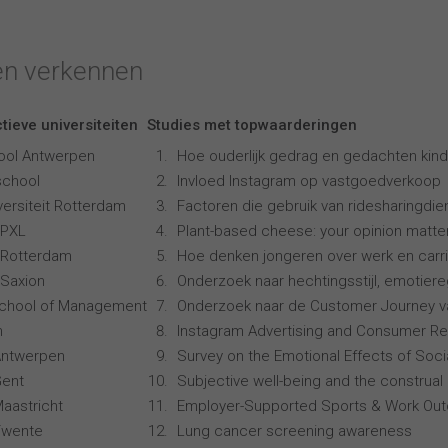
en verkennen
tieve universiteiten
Studies met topwaarderingen
ool Antwerpen
Hoe ouderlijk gedrag en gedachten kind
school
Invloed Instagram op vastgoedverkoop
ersiteit Rotterdam
Factoren die gebruik van ridesharingdi
 PXL
Plant-based cheese: your opinion matte
 Rotterdam
Hoe denken jongeren over werk en carr
Saxion
Onderzoek naar hechtingsstijl, emotiereg
School of Management
Onderzoek naar de Customer Journey 
n
Instagram Advertising and Consumer R
 Antwerpen
Survey on the Emotional Effects of Soci
Gent
Subjective well-being and the construal 
Maastricht
Employer-Supported Sports & Work Ou
 Twente
Lung cancer screening awareness