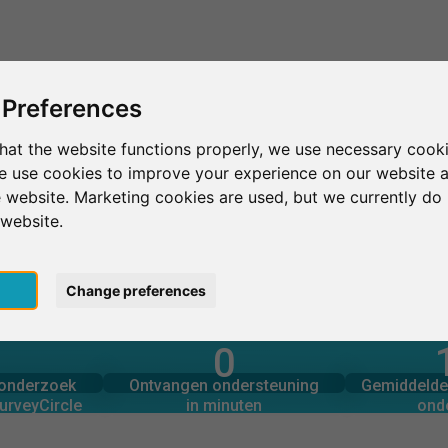
Dit is SurveyCircle
Vind respondenten
S
 Preferences
hat the website functions properly, we use necessary cooki
we use cookies to improve your experience on our website 
Rennes Ynov Campus
 website. Marketing cookies are used, but we currently do 
 website.
us
pt
Change preferences
0
rcle
in minuten
Aantal 
derzoek via
Ondersteuning geboden
onderzoek
Ontvangen ondersteuning
Gemiddelde 
0
urveyCircle
in minuten
ond