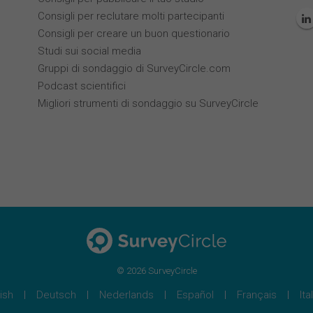
Consigli per reclutare molti partecipanti
Consigli per creare un buon questionario
Studi sui social media
Gruppi di sondaggio di SurveyCircle.com
Podcast scientifici
Migliori strumenti di sondaggio su SurveyCircle
© 2026 SurveyCircle
ish
Deutsch
Nederlands
Español
Français
Ita