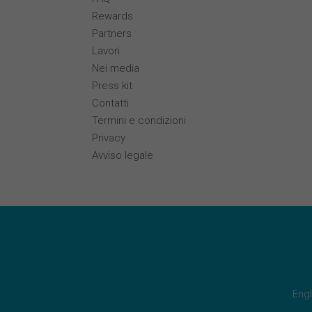
Rewards
Partners
Lavori
Nei media
Press kit
Contatti
Termini e condizioni
Privacy
Avviso legale
Engl