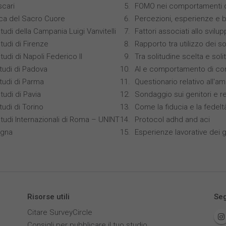
scari
FOMO nei comportamenti di
ica del Sacro Cuore
Percezioni, esperienze e 
tudi della Campania Luigi Vanvitelli
Fattori associati allo svilu
tudi di Firenze
Rapporto tra utilizzo dei s
tudi di Napoli Federico II
Tra solitudine scelta e sol
studi di Padova
AI e comportamento di co
studi di Parma
Questionario relativo all'am
tudi di Pavia
Sondaggio sui genitori e r
tudi di Torino
Come la fiducia e la fedelt
Studi Internazionali di Roma – UNINT
Protocol adhd and aci
ogna
Esperienze lavorative dei gi
Risorse utili
Seg
Citare SurveyCircle
Consigli per pubblicare il tuo studio