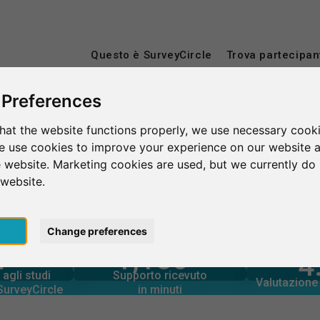
Questo è SurveyCircle
Trova partecipan
 Preferences
hat the website functions properly, we use necessary cooki
versity of Europe for Applied Sciences Berlin
we use cookies to improve your experience on our website 
 website. Marketing cookies are used, but we currently do 
e for Applied Sciences Be
 website.
pt
Change preferences
7
1,180+
rcle
4
in minuti
tramite
Numero d
Supporto fornito
ES BERLIN – A COLPO D’OCCHIO
agli studi
Supporto ricevuto
2,540+
agli studi
Valutazione 
8
 SurveyCircle
in minuti