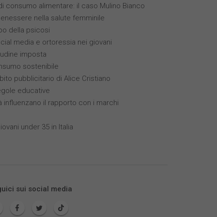
 consumo alimentare: il caso Mulino Bianco
benessere nella salute femminile
ppo della psicosi
ocial media e ortoressia nei giovani
itudine imposta
nsumo sostenibile
bito pubblicitario di Alice Cristiano
egole educative
à influenzano il rapporto con i marchi
ovani under 35 in Italia
uici sui social media