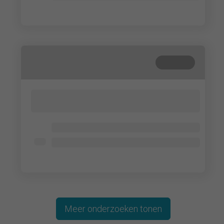
Lorem ipsum dolor
Gesloten
Lorem ipsum dolor sit amet, consectetur
adipisicing elit. Cum, nemo?
Lorem ipsum dolor
Lorem ipsum dolor
Lorem ipsum dolor
Meer onderzoeken tonen