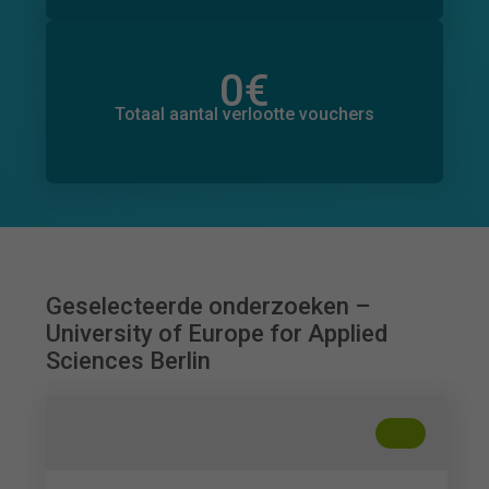
0
€
Totaal bedrag aan toegezegde donaties
0
€
Totaal aantal verlootte vouchers
Geselecteerde onderzoeken –
University of Europe for Applied
Sciences Berlin
+
??