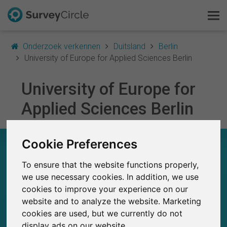
Onderzoek verkennen
Duitsland
Berlin
University of Europe for Applied Sciences Berlin
University of Europe for
Dit is SurveyCircle
Applied Sciences Berlin
Survey Ranking
Cookie Preferences
Onderzoek verkennen
UNIVERSITY OF EUROPE FOR APPLIED
SCIENCES BERLIN – IN EEN OOGOPSLAG
To ensure that the website functions properly,
FAQ
we use necessary cookies. In addition, we use
0
SurveyCircle
cookies to improve your experience on our
Gratis registreren
Studies die momenteel gepubliceerd zijn op
Eerder gepubliceerde onderzoeken op
0
website and to analyze the website. Marketing
SurveyCircle
cookies are used, but we currently do not
Inloggen
display ads on our website.