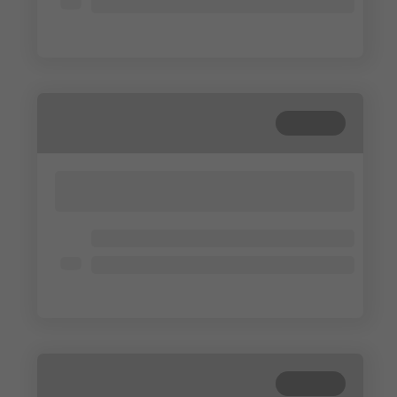
Lorem ipsum dolor
Lorem ipsum dolor
Gesloten
Lorem ipsum dolor sit amet, consectetur
adipisicing elit. Cum, nemo?
Lorem ipsum dolor
Lorem ipsum dolor
Lorem ipsum dolor
Gesloten