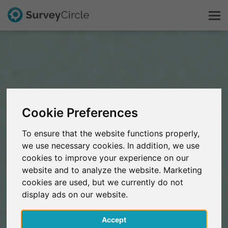
Questo è SurveyCircle
Survey Ranking
Cookie Preferences
Scopri la ricerca
To ensure that the website functions properly,
we use necessary cookies. In addition, we use
FAQ
cookies to improve your experience on our
website and to analyze the website. Marketing
Registrati gratis
cookies are used, but we currently do not
display ads on our website.
Accedi
Accept
English