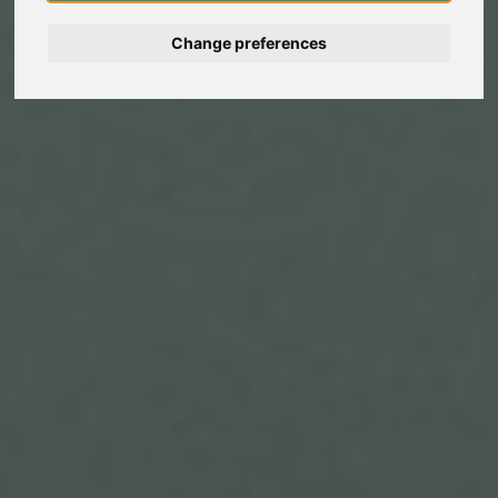
Deutsch
Change preferences
Nederlands
Español
Français