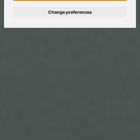
Deutsch
Change preferences
Nederlands
Español
Italiano