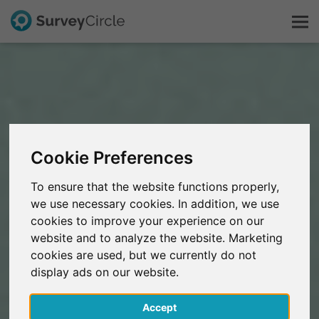
C'est SurveyCircle
Survey Ranking
Cookie Preferences
Explorer la recherche
To ensure that the website functions properly,
we use necessary cookies. In addition, we use
FAQ
cookies to improve your experience on our
website and to analyze the website. Marketing
S'inscrire gratuitement
cookies are used, but we currently do not
display ads on our website.
S'inscrire
Accept
English