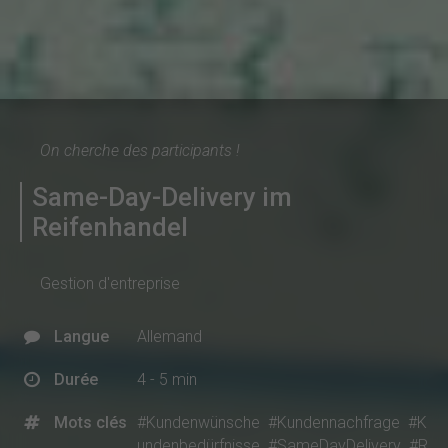
On cherche des participants !
Same-Day-Delivery im
Reifenhandel
Gestion d'entreprise
Langue
Allemand
Durée
4 - 5 min
Mots clés
#Kundenwünsche
#Kundennachfrage
#K
undenbedürfnisse
#SameDayDelivery
#R