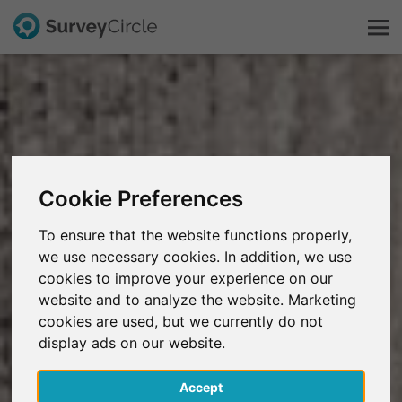
Questo è SurveyCircle
Survey Ranking
Cookie Preferences
Scopri la ricerca
To ensure that the website functions properly,
we use necessary cookies. In addition, we use
FAQ
cookies to improve your experience on our
website and to analyze the website. Marketing
Registrati gratis
cookies are used, but we currently do not
display ads on our website.
Accedi
Accept
English