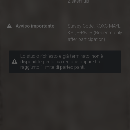
Ziekenhuis
Avviso importante
Survey Code: RQXC-MAYL-
KSQP-RBDR (Redeem only
after participation)
Lo studio richiesto è già terminato, non è
disponibile per la tua regione oppure ha
raggiunto il limite di partecipanti.