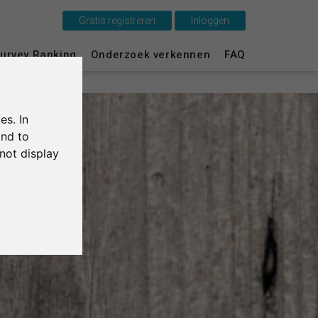
Gratis registreren
Inloggen
Dit is SurveyCircle
urvey Ranking
Onderzoek verkennen
FAQ
Survey Ranking
es. In
Onderzoek verkennen
and to
not display
FAQ
Gratis registreren
Inloggen
English
Deutsch