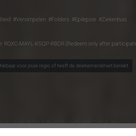
kheid
#Versimpelen
#Folders
#Epilepsie
#Ziekenhuis
e: RQXC-MAYL-KSQP-RBDR (Redeem only after participati
chikbaar voor jouw regio of heeft de deelnemerslimiet bereikt.