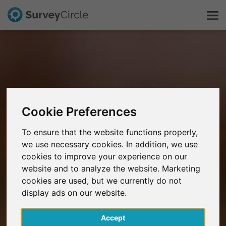
Questo è SurveyCircle
Survey Ranking
Cookie Preferences
Scopri la ricerca
To ensure that the website functions properly,
we use necessary cookies. In addition, we use
FAQ
cookies to improve your experience on our
website and to analyze the website. Marketing
Registrati gratis
cookies are used, but we currently do not
display ads on our website.
Accedi
Accept
English