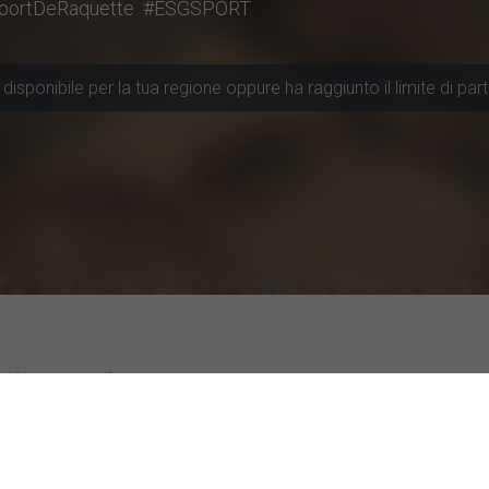
portDeRaquette
#ESGSPORT
disponibile per la tua regione oppure ha raggiunto il limite di part
cui partecipare
colarmente attive
Studi con valutazione top
ità di Roma
Utilizzo dei chatbot basat