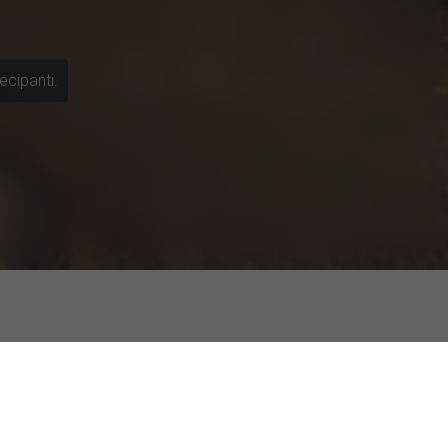
ecipanti.
i sull'AI come supporto emotivo