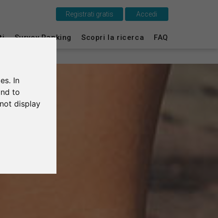
Registrati gratis
Accedi
Questo è SurveyCircle
ti
Survey Ranking
Scopri la ricerca
FAQ
Survey Ranking
es. In
Scopri la ricerca
and to
not display
FAQ
Registrati gratis
Accedi
English
Deutsch