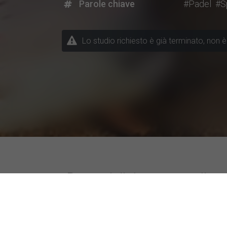
Parole chiave
#Padel
#S
Lo studio richiesto è già terminato, non è 
Progetti di ricerca attuali a 
Temi / Discipline
Università parti
Altra disciplina
Sapienza Univers