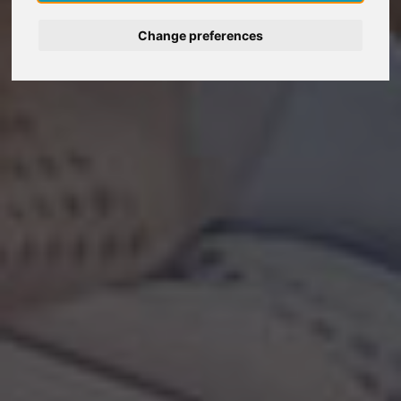
Deutsch
Change preferences
Nederlands
Español
Italiano