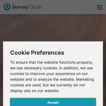
C'est SurveyCircle
Survey Ranking
Cookie Preferences
Explorer la recherche
To ensure that the website functions properly,
we use necessary cookies. In addition, we use
FAQ
cookies to improve your experience on our
website and to analyze the website. Marketing
S'inscrire gratuitement
cookies are used, but we currently do not
display ads on our website.
S'inscrire
Accept
English