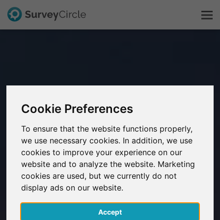
Questo è SurveyCircle
Survey Ranking
Cookie Preferences
Scopri la ricerca
To ensure that the website functions properly,
we use necessary cookies. In addition, we use
FAQ
cookies to improve your experience on our
website and to analyze the website. Marketing
Registrati gratis
cookies are used, but we currently do not
display ads on our website.
Accedi
Accept
English