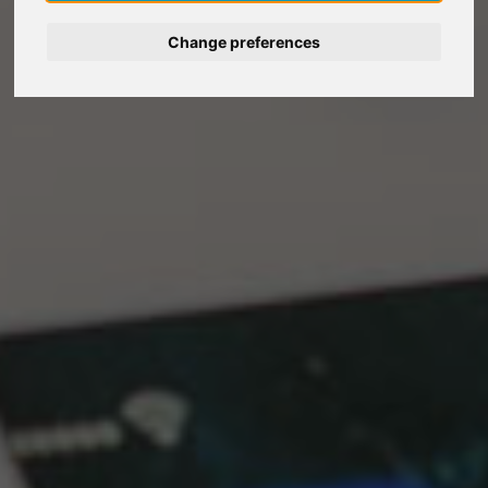
Deutsch
Change preferences
Nederlands
Español
Français