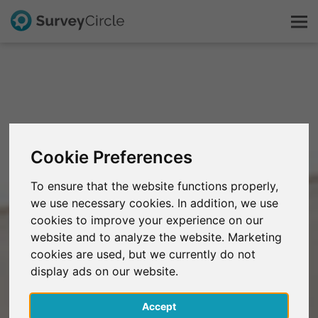
Questo è SurveyCircle
Survey Ranking
Cookie Preferences
Scopri la ricerca
To ensure that the website functions properly,
we use necessary cookies. In addition, we use
FAQ
cookies to improve your experience on our
website and to analyze the website. Marketing
Registrati gratis
cookies are used, but we currently do not
display ads on our website.
Accedi
Accept
English