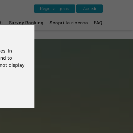
Registrati gratis
Accedi
ti
Survey Ranking
Scopri la ricerca
FAQ
Questo è SurveyCircle
Survey Ranking
es. In
Scopri la ricerca
and to
not display
FAQ
Registrati gratis
Accedi
English
Deutsch