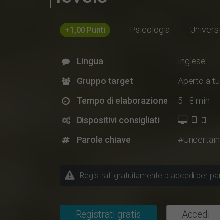
Psicologia
Universi
+1,00 Punti
Lingua
Inglese
Gruppo target
Aperto a tu
Tempo di elaborazione
5 - 8 min
Dispositivi consigliati
Parole chiave
#Uncertain
Registrati gratuitamente o accedi per part
Registrati gratis
Accedi