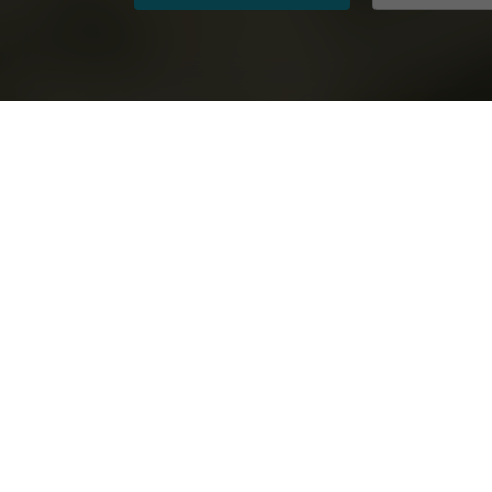
Progetti di ricerca attuali a 
Temi / Discipline
Università parti
Altra disciplina
IULM University
Design
Luiss Guido Carli
Economia
Sapienza Univers
Economia aziendale
Università Bocco
Informatica / IT
Università Ca’ Fo