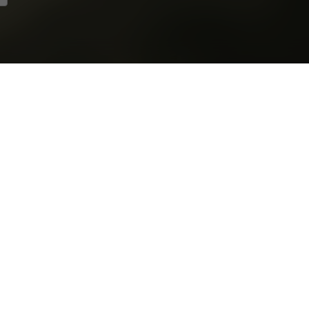
cui partecipare
colarmente attive
Studi con valutazione top
Utilizzo dei chatbot basat
L'Intelligenza Artificiale 
ità di Roma
Perché scegliamo di impeg
ni
I trend skincare su TikTok
scari
FOMO nei comportamenti di