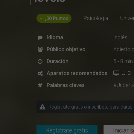
Psicología
Univer
+1,00 Puntos
Idioma
Inglés
Público objetivo
Abierto 
Duración
5 - 8 min
Aparatos recomendados
Palabras claves
#Uncerta
Regístrate gratis o inscríbete para parti
Regístrate gratis
Iniciar 