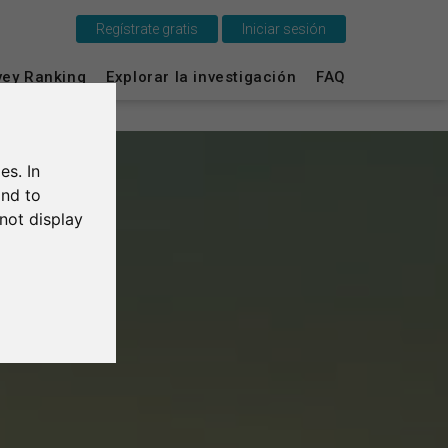
Regístrate gratis
Iniciar sesión
vey Ranking
Explorar la investigación
FAQ
Esto es SurveyCircle
Survey Ranking
es. In
Explorar la investigación
and to
not display
FAQ
Regístrate gratis
Iniciar sesión
English
Deutsch