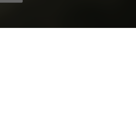
ión
ás Activas
Estudios mejor evaluados
chool Europe Madrid
Eventos inmersivos de Netflix y pro
ol Barcelona
Comercio electrónico y gestión com
onal INACAP
Mitos y Alfabetización Alimentaria: 
 III de Madrid
Factores psicosociales yconductas p
 Vallejo
AI and sustainable food choices in 