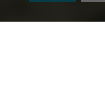
Descubriendo la Investigac
Temas / Ramas de Estudio
Universidades m
Administración Comercial
ESCP Business S
Ciencias de la Comunicación
EU Business Scho
Ciencias del Deporte
Instituto Profesi
Ciencias Naturales
Universidad Carlos
Diseño
Universidad César