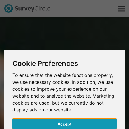
Questo è SurveyCircle
Survey Ranking
Cookie Preferences
Scopri la ricerca
To ensure that the website functions properly,
we use necessary cookies. In addition, we use
FAQ
cookies to improve your experience on our
website and to analyze the website. Marketing
Registrati gratis
cookies are used, but we currently do not
display ads on our website.
Accedi
Accept
English