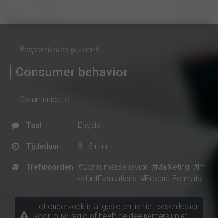
Respondenten gezocht!
Consumer behavior
Communicatie
Taal
Engels
Tijdsduur
3 - 5 min
Trefwoorden
#ConsumerBehavior
#Marketing
#Pr
oductEvaluations
#ProductFormats
Het onderzoek is al gesloten, is niet beschikbaar
voor jouw regio of heeft de deelnemerslimiet