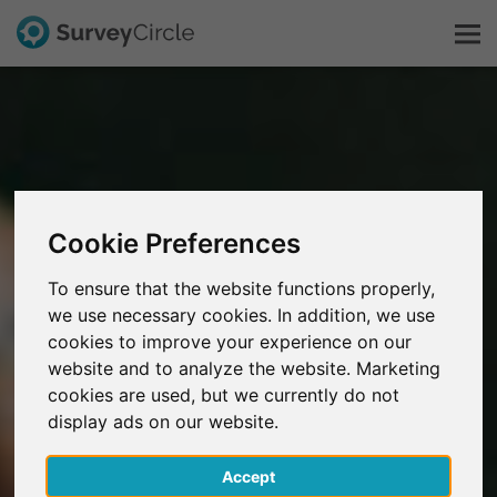
Dit is SurveyCircle
Survey Ranking
Cookie Preferences
Onderzoek verkennen
To ensure that the website functions properly,
we use necessary cookies. In addition, we use
FAQ
cookies to improve your experience on our
website and to analyze the website. Marketing
Gratis registreren
cookies are used, but we currently do not
display ads on our website.
Inloggen
Accept
English