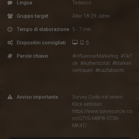
Lingua
Tedesco
Gruppo target
Alter 18-29 Jahre
Tempo di elaborazione
5 - 7 min
Dispositivi consigliati
Parole chiave
#InfluencerMarketing
#TikT
ok
#Authentizität
#Marken
vertrauen
#Kaufabsicht
Avviso importante
Survey Code mit einem
Klick einlösen:
https://www.surveycircle.co
m/G7YS-M8P8-STSK-
MK4T/