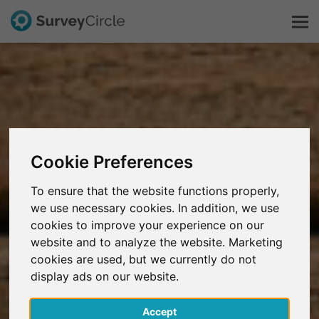
Questo è SurveyCircle
Survey Ranking
Cookie Preferences
Scopri la ricerca
To ensure that the website functions properly,
FAQ
we use necessary cookies. In addition, we use
cookies to improve your experience on our
website and to analyze the website. Marketing
Registrati gratis
cookies are used, but we currently do not
display ads on our website.
Accedi
Accept
English