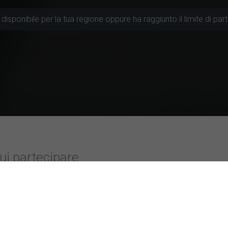
disponibile per la tua regione oppure ha raggiunto il limite di part
cui partecipare
colarmente attive
Studi con valutazione top
ità di Roma
L'Intelligenza Artificiale 
Palermo
Perché scegliamo di impeg
ni
I trend skincare su TikTok