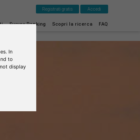
Registrati gratis
Accedi
Questo è SurveyCircle
ti
Survey Ranking
Scopri la ricerca
FAQ
Survey Ranking
es. In
Scopri la ricerca
and to
not display
FAQ
Registrati gratis
Accedi
English
Deutsch