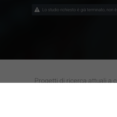
Lo studio richiesto è già terminato, non è 
Progetti di ricerca attuali a 
Temi / Discipline
Università parti
Altra disciplina
Sapienza Univers
Design
Universidad de 
Economia
Università Bocco