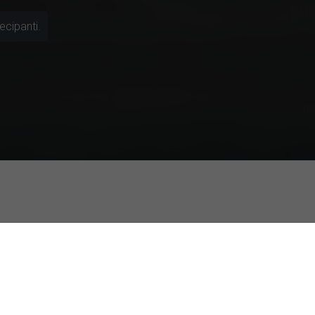
ecipanti.
(IA) come compagno sociale
narci? Uno studio sulle relazioni romantiche
 e la percezione dell'immagine corporea