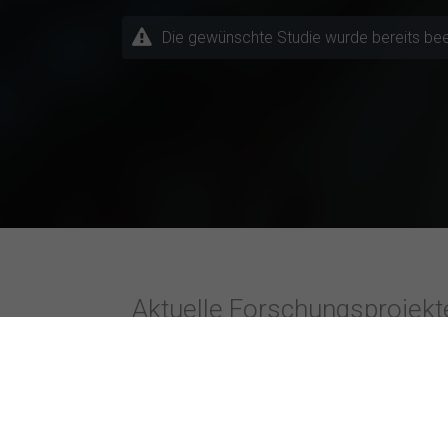
Die gewünschte Studie wurde bereits beende
Aktuelle Forschungsprojek
Themen / Fachrichtungen
Besonders ak
Andere Fachrichtung
FernUniversitä
Betriebswirtschaftslehre
FOM Hochschu
Design
Hochschule F