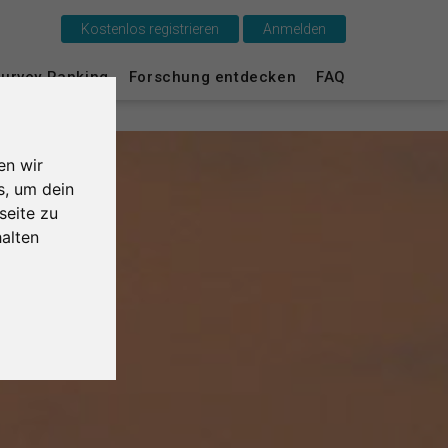
Kostenlos registrieren
Anmelden
Das ist SurveyCircle
urvey Ranking
Forschung entdecken
FAQ
Survey Ranking
en wir
Forschung entdecken
s, um dein
seite zu
FAQ
alten
Kostenlos registrieren
Anmelden
English
Nederlands