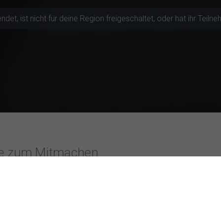
t, ist nicht für deine Region freigeschaltet, oder hat ihr Teilneh
te zum Mitmachen
tive Hochschulen
Studien mit 
t in Hagen
Einflussf
le für Ökonomie & Management
resenius
Leadershi