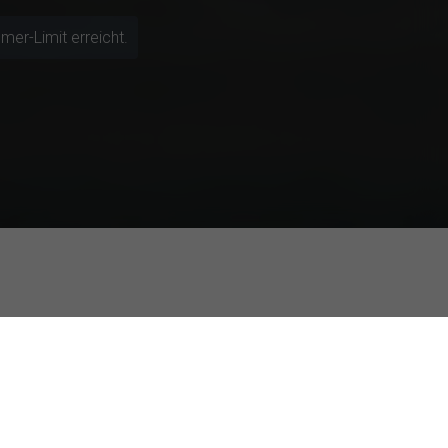
mer-Limit erreicht.
Top-Bewertung
aktoren auf die Restaurantauswahl
Fernstudium: Stress, Prokrastination & Selbstwirksamkeit
p in Zeiten der KI-Unsicherheit