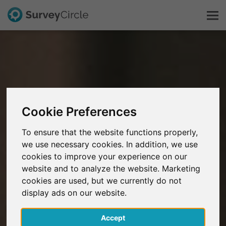
Questo è SurveyCircle
Survey Ranking
Cookie Preferences
Scopri la ricerca
To ensure that the website functions properly,
we use necessary cookies. In addition, we use
FAQ
cookies to improve your experience on our
website and to analyze the website. Marketing
Registrati gratis
cookies are used, but we currently do not
display ads on our website.
Accedi
Accept
English