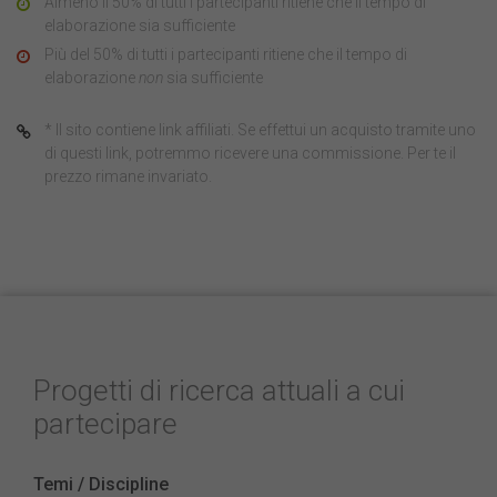
Almeno il 50% di tutti i partecipanti ritiene che il tempo di
elaborazione sia sufficiente
Più del 50% di tutti i partecipanti ritiene che il tempo di
elaborazione
non
sia sufficiente
* Il sito contiene link affiliati. Se effettui un acquisto tramite uno
di questi link, potremmo ricevere una commissione. Per te il
prezzo rimane invariato.
Progetti di ricerca attuali a cui
partecipare
Temi / Discipline