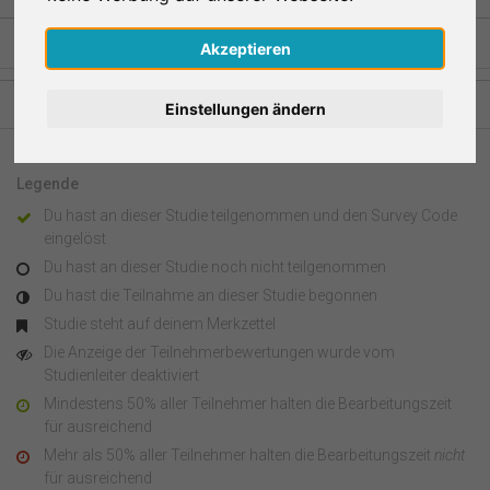
Nederlands
Akzeptieren
Español
Studien aus anderen Regionen
Einstellungen ändern
Français
Legende
Italiano
Du hast an dieser Studie teilgenommen und den Survey Code
eingelöst
Du hast an dieser Studie noch nicht teilgenommen
Du hast die Teilnahme an dieser Studie begonnen
Studie steht auf deinem Merkzettel
Die Anzeige der Teilnehmerbewertungen wurde vom
Studienleiter deaktiviert
Mindestens 50% aller Teilnehmer halten die Bearbeitungszeit
für ausreichend
Mehr als 50% aller Teilnehmer halten die Bearbeitungszeit
nicht
für ausreichend