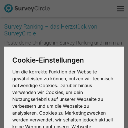
Survey Ranking – das Herzstück von
SurveyCircle
Das ist SurveyCircle
Poste deine Umfrage im Survey Ranking und nimm an
Studien von anderen teil. Mit jeder Teilnahme
Survey Ranking
sammelst du Punkte und verbesserst die Platzierung
Cookie-Einstellungen
deiner Studie im Survey Ranking. Je besser deine
Forschung entdecken
Platzierung ist, desto mehr Menschen nehmen an
Um die korrekte Funktion der Webseite
deiner Studie teil. Anders formuliert: Je mehr du
gewährleisten zu können, nutzen wir technisch
andere unterstützt, desto mehr Unterstützung
FAQ
bekommst du zurück.
notwendige Cookies. Darüber hinaus
verwenden wir Cookies, um dein
Kostenlos registrieren
Registriere dich kostenlos
, um bei SurveyCircle
Nutzungserlebnis auf unserer Webseite zu
Studienteilnehmer zu finden und spannende
verbessern und um die Webseite zu
Anmelden
Forschungsprojekte zu unterstützen.
analysieren. Cookies zu Marketingzwecken
werden verwendet, wir schalten jedoch aktuell
English
Region 1
R 2
R 3
R 4
R 5
R 6
keine Werbung auf unserer Webseite.