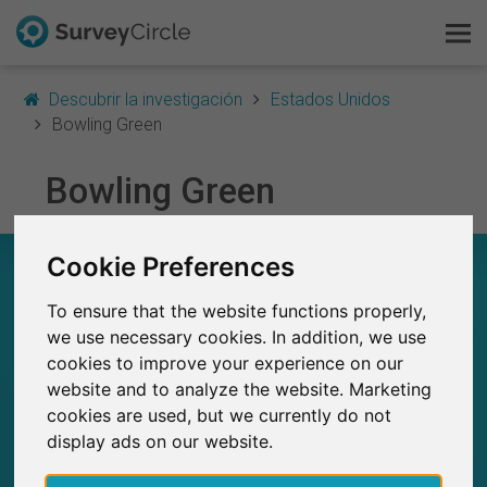
Descubrir la investigación
Estados Unidos
Bowling Green
Esto es SurveyCircle
Bowling Green
Survey Ranking
Cookie Preferences
EN RESUMEN – INVESTIGACIÓN EN BOWLING
Explorar la investigación
GREEN
To ensure that the website functions properly,
FAQ
we use necessary cookies. In addition, we use
0
cookies to improve your experience on our
Estudios actuales en SurveyCircle
0
Número total de estudios publicados en
Regístrate gratis
website and to analyze the website. Marketing
SurveyCircle
cookies are used, but we currently do not
Iniciar sesión
display ads on our website.