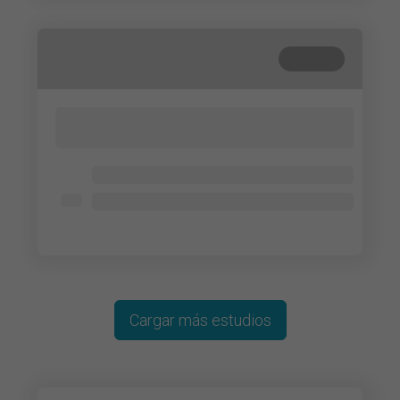
Cerrada
Lorem ipsum dolor sit amet, consectetur
adipisicing elit. Cum, nemo?
Lorem ipsum dolor
Lorem ipsum dolor
Lorem ipsum dolor
Cargar más estudios