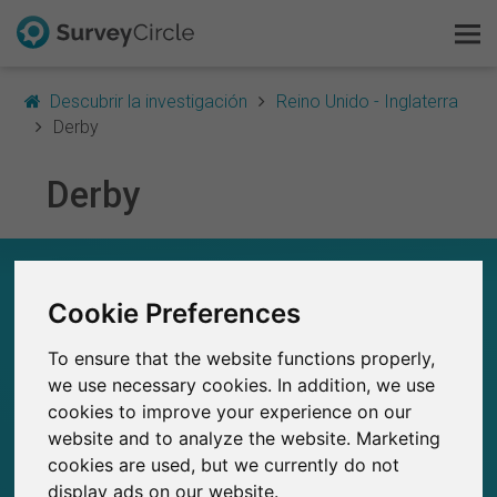
Descubrir la investigación
Reino Unido - Inglaterra
Derby
Derby
Esto es SurveyCircle
Survey Ranking
EN RESUMEN – INVESTIGACIÓN EN DERBY
Cookie Preferences
Explorar la investigación
0
Estudios actuales en SurveyCircle
To ensure that the website functions properly,
0
FAQ
Número total de estudios publicados en
we use necessary cookies. In addition, we use
SurveyCircle
cookies to improve your experience on our
Regístrate gratis
website and to analyze the website. Marketing
cookies are used, but we currently do not
Iniciar sesión
display ads on our website.