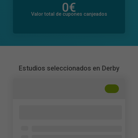
0
€
Valor total de donaciones
0
€
Valor total de cupones canjeados
Estudios seleccionados en Derby
+
??
Social Media Communities and Digital
Marketing in Publishing
University of Derby
Social media users familiar with