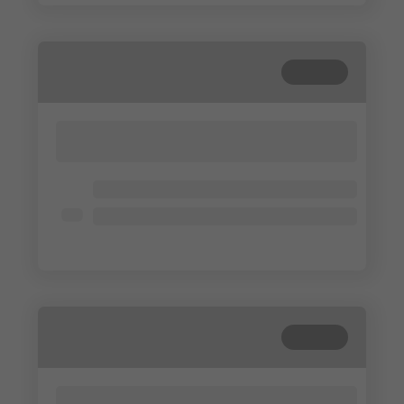
Cerrada
Lorem ipsum dolor sit amet, consectetur
adipisicing elit. Cum, nemo?
Lorem ipsum dolor
Lorem ipsum dolor
Lorem ipsum dolor
Cerrada
Lorem ipsum dolor sit amet, consectetur