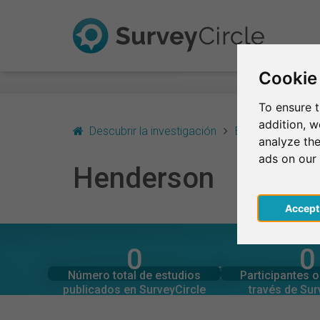
Cookie
To ensure t
addition, 
Descubrir la investigación
Estados Unidos
analyze the
ads on our
Henderson
Acce
0
0
SurveyCircle
SurveyCi
Estudios actuales en
Participaciones 
EN RESUMEN – INVESTIGACIÓN EN HENDERSO
Número total de estudios
Participantes 
0
0
publicados en SurveyCircle
través de Sur