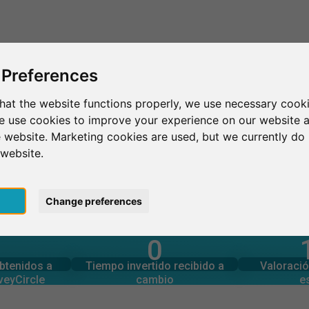
Esto es SurveyCircle
Encontrar participantes
Sur
 Preferences
hat the website functions properly, we use necessary cooki
we use cookies to improve your experience on our website 
Henderson
 website. Marketing cookies are used, but we currently do 
 website.
pt
Change preferences
0
rcle
estudios
Número tota
generadas en
Tiempo invertido en otros
N
obtenidos a
Tiempo invertido recibido a
Valoració
0
veyCircle
cambio
e