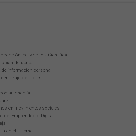
Percepción vs Evidencia Científica
moción de series
 de informacion personal
rendizaje del inglés
 con autonomía
tourism
enes en movimientos sociales
aje del Emprendedor Digital
eja
cia en el turismo