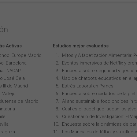
ión
ás Activas
Estudios mejor evaluados
chool Europe Madrid
Mitos y Alfabetización Alimentaria: 
ol Barcelona
Eventos inmersivos de Netflix y pro
onal INACAP
Encuesta sobre seguridad y gestión
lo José Cela
Uso de chatbots educativos en el ap
 III de Madrid
Estrés Laboral en Pymes
 Vallejo
Encuesta sobre cuidados de la piel
lutense de Madrid
AI and sustainable food choices in 
ntabria
Cual es el papel que juegan los jóv
ile
Cuestionario de Investigación: El Vi
villa
Encuesta sobre la dinámicas de par
aragoza
Los Mundiales de fútbol y su influen