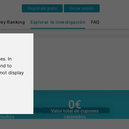
Regístrate gratis
Iniciar sesión
vey Ranking
Explorar la investigación
FAQ
Esto es SurveyCircle
Survey Ranking
Explorar la investigación
es. In
and to
FAQ
not display
Regístrate gratis
1,0
/5
0
€
Iniciar sesión
l de valoraciones
Valor total de donaciones
0
0
€
Valor total de cupones
n media de los
English
canjeados
studios