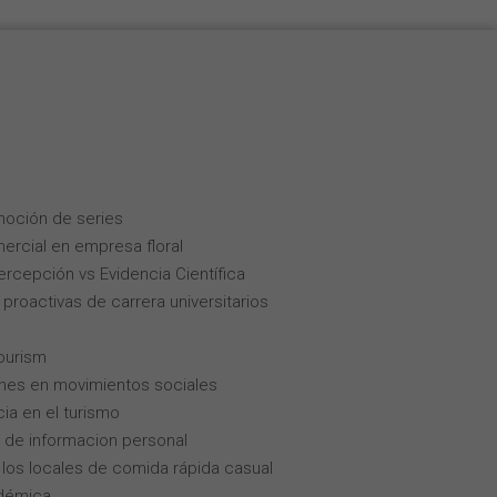
moción de series
ercial en empresa floral
Percepción vs Evidencia Científica
roactivas de carrera universitarios
tourism
enes en movimientos sociales
cia en el turismo
 de informacion personal
los locales de comida rápida casual
adémica