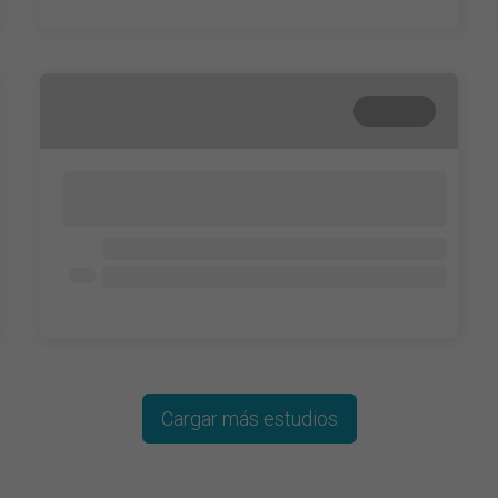
Cerrada
Lorem ipsum dolor sit amet, consectetur
adipisicing elit. Cum, nemo?
Lorem ipsum dolor
Lorem ipsum dolor
Lorem ipsum dolor
Cargar más estudios