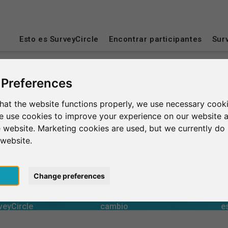
Esto es SurveyCircle
Encontrar participantes
Sur
 Preferences
laterra
Hull
hat the website functions properly, we use necessary cooki
we use cookies to improve your experience on our website 
 website. Marketing cookies are used, but we currently do 
 website.
pt
Change preferences
0
rcle
estudios
Número tota
generadas en
Tiempo invertido en otros
obtenidos a
Tiempo invertido recibido a
Valoració
0
veyCircle
cambio
e