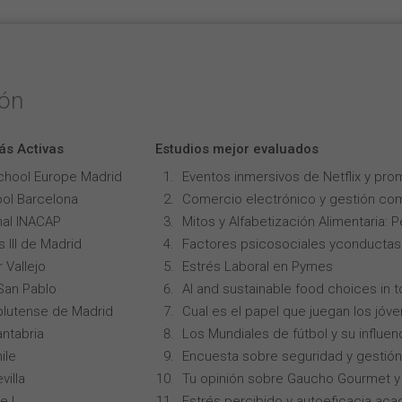
ión
ás Activas
Estudios mejor evaluados
chool Europe Madrid
Eventos inmersivos de Netflix y pro
ol Barcelona
Comercio electrónico y gestión com
onal INACAP
Mitos y Alfabetización Alimentaria: 
 III de Madrid
Factores psicosociales yconductas p
 Vallejo
Estrés Laboral en Pymes
San Pablo
AI and sustainable food choices in 
lutense de Madrid
Cual es el papel que juegan los jóv
ntabria
Los Mundiales de fútbol y su influen
ile
Encuesta sobre seguridad y gestión
villa
Tu opinión sobre Gaucho Gourmet y 
e I
Estrés percibido y autoeficacia ac