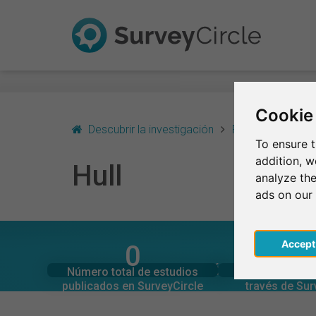
Cookie
Descubrir la investigación
Reino Unido - Ing
To ensure t
addition, 
Hull
analyze the
ads on our
Acce
0
0
SurveyCircle
SurveyCi
Estudios actuales en
Participaciones 
EN RESUMEN – INVESTIGACIÓN EN HULL
Número total de estudios
Participantes 
0
0
publicados en SurveyCircle
través de Sur