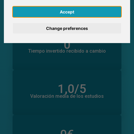
0
Participantes obtenidos a través de
English
SurveyCircle
Accept
Deutsch
Change preferences
Nederlands
0
Tiempo invertido en otros estudios
0
Tiempo invertido recibido a cambio
Français
Italiano
1,0
/5
Número total de valoraciones
0
Valoración media de los estudios