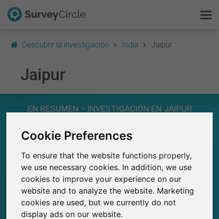
Descubrir la investigación
India
Jaipur
Jaipur
Esto es SurveyCircle
EN RESUMEN – INVESTIGACIÓN EN JAIPUR
Survey Ranking
Cookie Preferences
0
Explorar la investigación
Estudios actuales en SurveyCircle
0
Número total de estudios publicados en
To ensure that the website functions properly,
FAQ
SurveyCircle
we use necessary cookies. In addition, we use
cookies to improve your experience on our
Regístrate gratis
website and to analyze the website. Marketing
cookies are used, but we currently do not
0
Iniciar sesión
display ads on our website.
Participaciones generadas en SurveyCircle